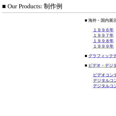
■ Our Products: 制作例
■ 海外・国内展
１９９６年
１９９７年
１９９８年
１９９９年
■
グラフィック
■
ビデオ・デジ
ビデオコン
デジタルコ
デジタルコ